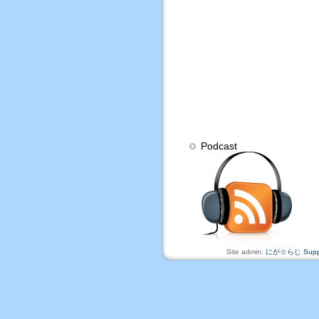
Podcast
Site admin:
にが☆らじ Suppo