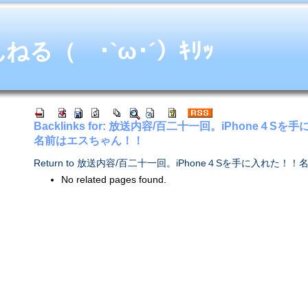
る（ ･`ω･´）ｷﾘｯ
Backlinks for: 放送内容/百二十一回。iPhone４S
名前はエスちゃん！！
Return to 放送内容/百二十一回。iPhone４Sを手に入れた
No related pages found.