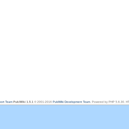
rt Team
PukiWiki 1.5.1
© 2001-2016
PukiWiki Development Team
. Powered by PHP 5.6.30. HT