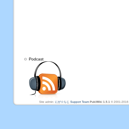
Podcast
Site admin:
にが☆らじ Support Team
PukiWiki 1.5.1
© 2001-201