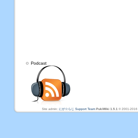
Podcast
Site admin:
にが☆らじ Support Team
PukiWiki 1.5.1
© 2001-201