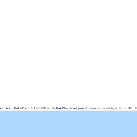
rt Team
PukiWiki 1.5.1
© 2001-2016
PukiWiki Development Team
. Powered by PHP 5.6.30. HT