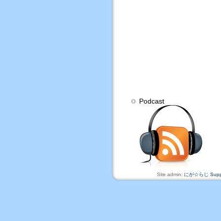
Podcast
Site admin:
にが☆らじ Suppo