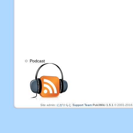
Podcast
Site admin:
にが☆らじ Support Team
PukiWiki 1.5.1
© 2001-201