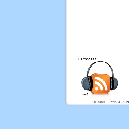
Podcast
Site admin:
にが☆らじ Suppo