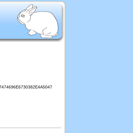
474696E6730382E4A5047