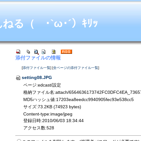
る（ ･`ω･´）ｷﾘｯ
添付ファイルの情報
[
添付ファイル一覧
] [
全ページの添付ファイル一覧
]
setting08.JPG
ページ:edcast/設定
格納ファイル名:attach/6564636173742FC0DFC4EA_73657
MD5ハッシュ値:17203ea8eedcc9940905fec93e538cc5
サイズ:73.2KB (74923 bytes)
Content-type:image/jpeg
登録日時:2010/06/03 18:34:44
アクセス数:528