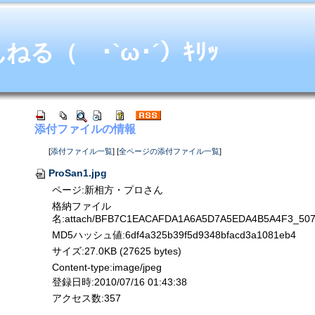
る（ ･`ω･´）ｷﾘｯ
添付ファイルの情報
[
添付ファイル一覧
] [
全ページの添付ファイル一覧
]
ProSan1.jpg
ページ:新相方・プロさん
格納ファイル
名:attach/BFB7C1EACAFDA1A6A5D7A5EDA4B5A4F3_507
MD5ハッシュ値:6df4a325b39f5d9348bfacd3a1081eb4
サイズ:27.0KB (27625 bytes)
Content-type:image/jpeg
登録日時:2010/07/16 01:43:38
アクセス数:357