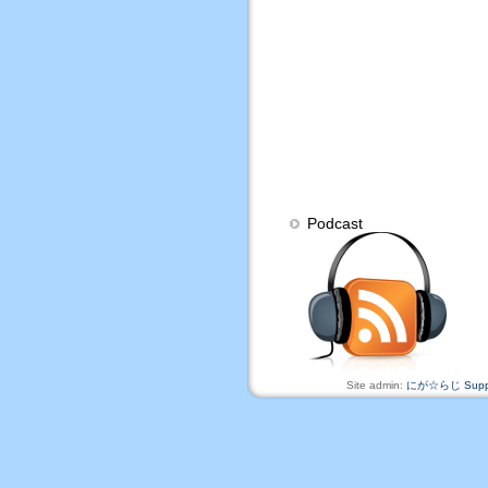
Podcast
Site admin:
にが☆らじ Suppo