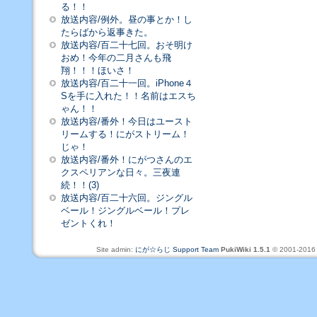
る！！
放送内容/例外。昼の事とか！し
たらばから返事きた。
放送内容/百二十七回。おそ明け
おめ！今年の二月さんも飛
翔！！！ほいさ！
放送内容/百二十一回。iPhone４
Sを手に入れた！！名前はエスち
ゃん！！
放送内容/番外！今日はユースト
リームする！にがストリーム！
じゃ！
放送内容/番外！にがつさんのエ
クスペリアンな日々。三夜連
続！！(3)
放送内容/百二十六回。ジングル
ベール！ジングルベール！プレ
ゼントくれ！
Site admin:
にが☆らじ Support Team
PukiWiki 1.5.1
© 2001-201