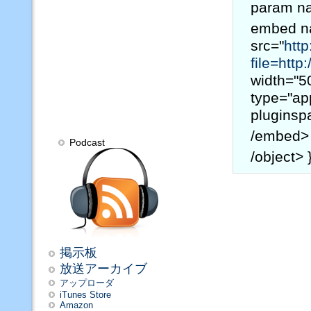
param na
embed n
src="
http
file=http
width="5
type="ap
pluginsp
/embed>
Podcast
/object> 
掲示板
放送アーカイブ
アップローダ
iTunes Store
Amazon