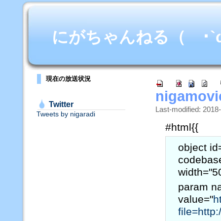
にがちゃんねる（ ･`ω･
現在の放送状況
nigamovi
Twitter
Last-modified: 2018
Tweets by nigaradi
#html{{
object i
codebas
width="5
param n
value="
h
file=http