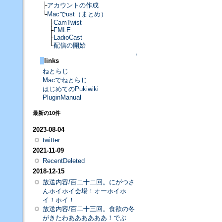
├
アカウントの作成
└
Macでust（まとめ）
├
CamTwist
├
FMLE
├
LadioCast
└
配信の開始
↑
links
ねとらじ
Macでねとらじ
はじめてのPukiwiki
PluginManual
最新の10件
2023-08-04
twitter
2021-11-09
RecentDeleted
2018-12-15
放送内容/百二十二回。にがつさ
んホイホイ会場！オーホイホ
イ！ホイ！
放送内容/百二十三回。食欲の冬
がきたわああああああ！でぶ