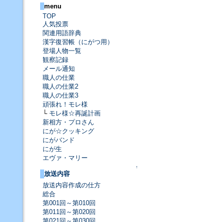
menu
TOP
人気投票
関連用語辞典
漢字復習帳（にがつ用）
登場人物一覧
観察記録
メール通知
職人の仕業
職人の仕業2
職人の仕業3
頑張れ！モレ様
└
モレ様☆再誕計画
新相方・プロさん
にが☆クッキング
にがバンド
にが生
エヴァ・マリー
↑
放送内容
放送内容作成の仕方
総合
第001回～第010回
第011回～第020回
第021回～第030回