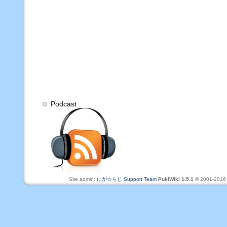
Podcast
Site admin:
にが☆らじ Support Team
PukiWiki 1.5.1
© 2001-201