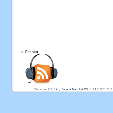
Podcast
Site admin:
にが☆らじ Support Team
PukiWiki 1.5.1
© 2001-201