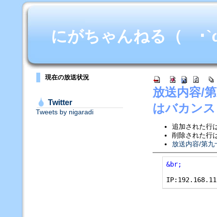
にがちゃんねる（ ･`ω･
現在の放送状況
放送内容/
Twitter
はバカンス
Tweets by nigaradi
追加された行
削除された行
放送内容/第
&br;