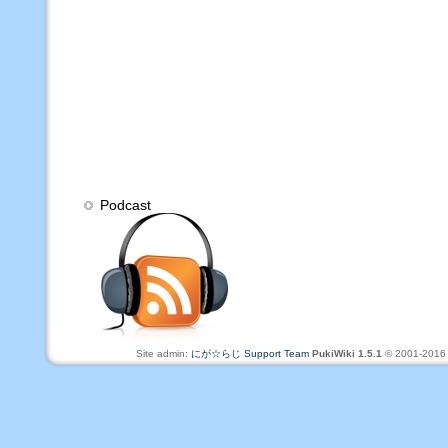
Podcast
Site admin:
にが☆らじ Support Team
PukiWiki 1.5.1
© 2001-201