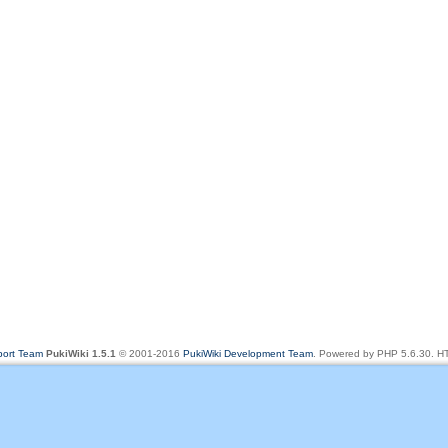
rt Team
PukiWiki 1.5.1
© 2001-2016
PukiWiki Development Team
. Powered by PHP 5.6.30. HT