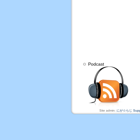
Podcast
Site admin:
にが☆らじ Suppo