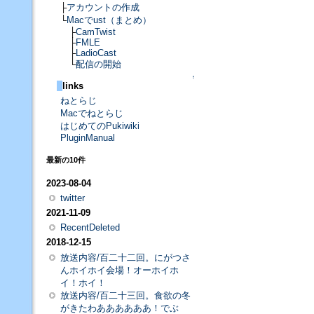
├
アカウントの作成
└
Macでust（まとめ）
├
CamTwist
├
FMLE
├
LadioCast
└
配信の開始
↑
links
ねとらじ
Macでねとらじ
はじめてのPukiwiki
PluginManual
最新の10件
2023-08-04
twitter
2021-11-09
RecentDeleted
2018-12-15
放送内容/百二十二回。にがつさ
んホイホイ会場！オーホイホ
イ！ホイ！
放送内容/百二十三回。食欲の冬
がきたわああああああ！でぶ