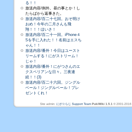
る！！
放送内容/例外。昼の事とか！し
たらばから返事きた。
放送内容/百二十七回。おそ明け
おめ！今年の二月さんも飛
翔！！！ほいさ！
放送内容/百二十一回。iPhone４
Sを手に入れた！！名前はエスち
ゃん！！
放送内容/番外！今日はユースト
リームする！にがストリーム！
じゃ！
放送内容/番外！にがつさんのエ
クスペリアンな日々。三夜連
続！！(3)
放送内容/百二十六回。ジングル
ベール！ジングルベール！プレ
ゼントくれ！
Site admin:
にが☆らじ Support Team
PukiWiki 1.5.1
© 2001-201