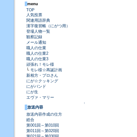
menu
TOP
人気投票
関連用語辞典
漢字復習帳（にがつ用）
登場人物一覧
観察記録
メール通知
職人の仕業
職人の仕業2
職人の仕業3
頑張れ！モレ様
└
モレ様☆再誕計画
新相方・プロさん
にが☆クッキング
にがバンド
にが生
エヴァ・マリー
↑
放送内容
放送内容作成の仕方
総合
第001回～第010回
第011回～第020回
第021回～第030回