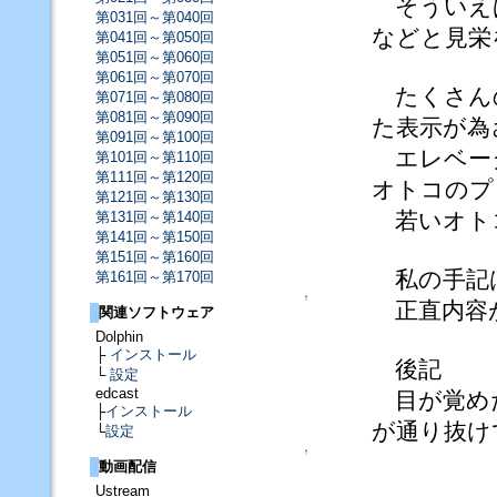
そういえば
第031回～第040回
などと見栄
第041回～第050回
第051回～第060回
第061回～第070回
たくさんの
第071回～第080回
第081回～第090回
た表示が為
第091回～第100回
エレベータ
第101回～第110回
第111回～第120回
オトコのプ
第121回～第130回
若いオトコ
第131回～第140回
第141回～第150回
第151回～第160回
私の手記
第161回～第170回
↑
正直内容
関連ソフトウェア
Dolphin
├
インストール
後記
└
設定
edcast
目が覚めた
├
インストール
が通り抜け
└
設定
↑
動画配信
Ustream