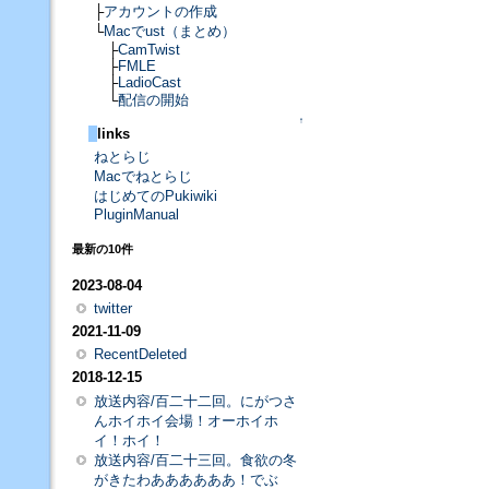
├
アカウントの作成
└
Macでust（まとめ）
├
CamTwist
├
FMLE
├
LadioCast
└
配信の開始
↑
links
ねとらじ
Macでねとらじ
はじめてのPukiwiki
PluginManual
最新の10件
2023-08-04
twitter
2021-11-09
RecentDeleted
2018-12-15
放送内容/百二十二回。にがつさ
んホイホイ会場！オーホイホ
イ！ホイ！
放送内容/百二十三回。食欲の冬
がきたわああああああ！でぶ