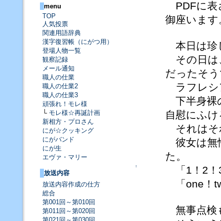
PDFに表
menu
TOP
御座います
人気投票
関連用語辞典
漢字復習帳（にがつ用）
本日は珍
登場人物一覧
その日は、
観察記録
メール通知
だったそう
職人の仕業
ラフレシ
職人の仕業2
職人の仕業3
下半身裸の
頑張れ！モレ様
└
モレ様☆再誕計画
自慰にふけ
新相方・プロさん
それはそ
にが☆クッキング
にがバンド
彼女は無性
にが生
た。
エヴァ・マリー
↑
「1！2！
放送内容
「one！two
放送内容作成の仕方
総合
第001回～第010回
無事点検も
第011回～第020回
第021回～第030回