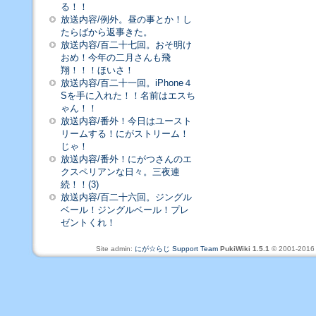
る！！
放送内容/例外。昼の事とか！し
たらばから返事きた。
放送内容/百二十七回。おそ明け
おめ！今年の二月さんも飛
翔！！！ほいさ！
放送内容/百二十一回。iPhone４
Sを手に入れた！！名前はエスち
ゃん！！
放送内容/番外！今日はユースト
リームする！にがストリーム！
じゃ！
放送内容/番外！にがつさんのエ
クスペリアンな日々。三夜連
続！！(3)
放送内容/百二十六回。ジングル
ベール！ジングルベール！プレ
ゼントくれ！
Site admin:
にが☆らじ Support Team
PukiWiki 1.5.1
© 2001-201