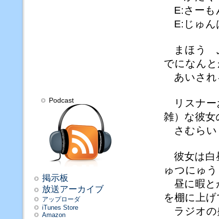
E:さーも
E:じゅん
まほう 
でになんと
あいされ
Podcast
リスナーお
雑）な彼女
さむらいし
彼女は白昼
ゅつにゅう
掲示板
昼に暇とか
放送アーカイブ
を棚に上げ
アップローダ
iTunes Store
ラジオの盛
Amazon