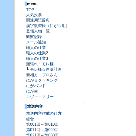
menu
TOP
人気投票
関連用語辞典
漢字復習帳（にがつ用）
登場人物一覧
観察記録
メール通知
職人の仕業
職人の仕業2
職人の仕業3
頑張れ！モレ様
└
モレ様☆再誕計画
新相方・プロさん
にが☆クッキング
にがバンド
にが生
エヴァ・マリー
↑
放送内容
放送内容作成の仕方
総合
第001回～第010回
第011回～第020回
第021回～第030回