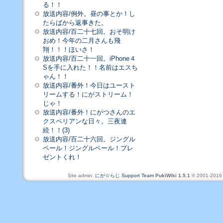
る！！
放送内容/例外。昼の事とか！し
たらばから返事きた。
放送内容/百二十七回。おそ明け
おめ！今年の二月さんも飛
翔！！！ほいさ！
放送内容/百二十一回。iPhone４
Sを手に入れた！！名前はエスち
ゃん！！
放送内容/番外！今日はユースト
リームする！にがストリーム！
じゃ！
放送内容/番外！にがつさんのエ
クスペリアンな日々。三夜連
続！！(3)
放送内容/百二十六回。ジングル
ベール！ジングルベール！プレ
ゼントくれ！
Site admin:
にが☆らじ Support Team
PukiWiki 1.5.1
© 2001-201