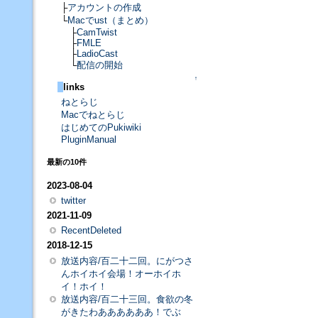
├
アカウントの作成
└
Macでust（まとめ）
├
CamTwist
├
FMLE
├
LadioCast
└
配信の開始
↑
links
ねとらじ
Macでねとらじ
はじめてのPukiwiki
PluginManual
最新の10件
2023-08-04
twitter
2021-11-09
RecentDeleted
2018-12-15
放送内容/百二十二回。にがつさ
んホイホイ会場！オーホイホ
イ！ホイ！
放送内容/百二十三回。食欲の冬
がきたわああああああ！でぶ