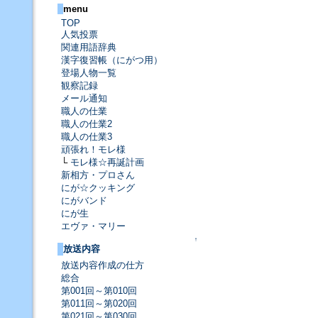
menu
TOP
人気投票
関連用語辞典
漢字復習帳（にがつ用）
登場人物一覧
観察記録
メール通知
職人の仕業
職人の仕業2
職人の仕業3
頑張れ！モレ様
└
モレ様☆再誕計画
新相方・プロさん
にが☆クッキング
にがバンド
にが生
エヴァ・マリー
↑
放送内容
放送内容作成の仕方
総合
第001回～第010回
第011回～第020回
第021回～第030回