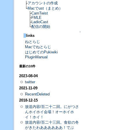
├
アカウントの作成
└
Macでust（まとめ）
├
CamTwist
├
FMLE
├
LadioCast
└
配信の開始
↑
links
ねとらじ
Macでねとらじ
はじめてのPukiwiki
PluginManual
最新の10件
2023-08-04
twitter
2021-11-09
RecentDeleted
2018-12-15
放送内容/百二十二回。にがつさ
んホイホイ会場！オーホイホ
イ！ホイ！
放送内容/百二十三回。食欲の冬
がきたわああああああ！でぶ