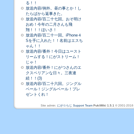
る！！
放送内容/例外。昼の事とか！し
たらばから返事きた。
放送内容/百二十七回。おそ明け
おめ！今年の二月さんも飛
翔！！！ほいさ！
放送内容/百二十一回。iPhone４
Sを手に入れた！！名前はエスち
ゃん！！
放送内容/番外！今日はユースト
リームする！にがストリーム！
じゃ！
放送内容/番外！にがつさんのエ
クスペリアンな日々。三夜連
続！！(3)
放送内容/百二十六回。ジングル
ベール！ジングルベール！プレ
ゼントくれ！
Site admin:
にが☆らじ Support Team
PukiWiki 1.5.1
© 2001-201